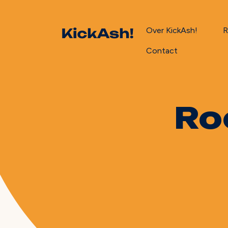
Over KickAsh!
R
Contact
Ro