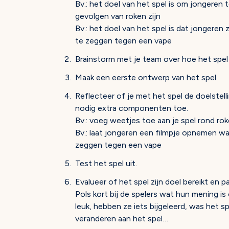
Bv.: het doel van het spel is om jongeren 
gevolgen van roken zijn
Bv.: het doel van het spel is dat jongeren 
te zeggen tegen een vape
Brainstorm met je team over hoe het spel e
Maak een eerste ontwerp van het spel.
Reflecteer of je met het spel de doelstell
nodig extra componenten toe.
Bv.: voeg weetjes toe aan je spel rond ro
Bv.: laat jongeren een filmpje opnemen wa
zeggen tegen een vape
Test het spel uit.
Evalueer of het spel zijn doel bereikt en p
Pols kort bij de spelers wat hun mening is
leuk, hebben ze iets bijgeleerd, was het sp
veranderen aan het spel…