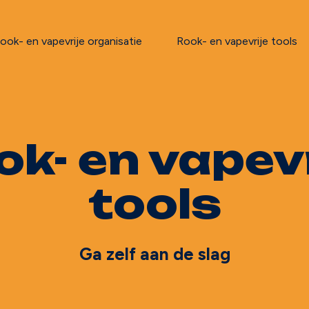
ook- en vapevrije organisatie
Rook- en vapevrije tools
ok- en vapevr
tools
Ga zelf aan de slag