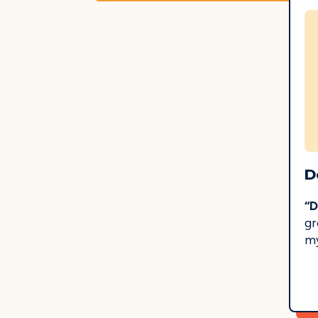
D
“D
gr
my