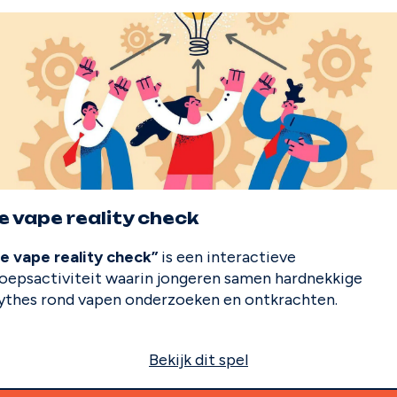
e vape reality check
e vape reality check”
is een interactieve
oepsactiviteit waarin jongeren samen hardnekkige
thes rond vapen onderzoeken en ontkrachten.
Bekijk dit spel