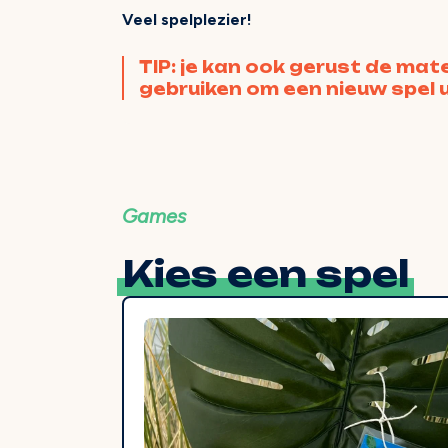
Veel spelplezier!
TIP: je kan ook gerust de mate
gebruiken om een nieuw spel u
Games
Kies een spel