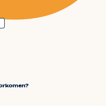
voorkomen?