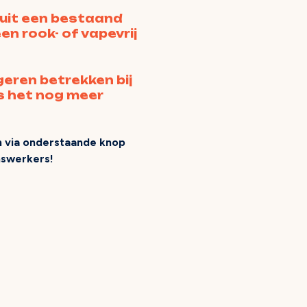
nuit een bestaand
n rook- of vapevrij
geren betrekken bij
is het nog meer
an via onderstaande knop
nswerkers!